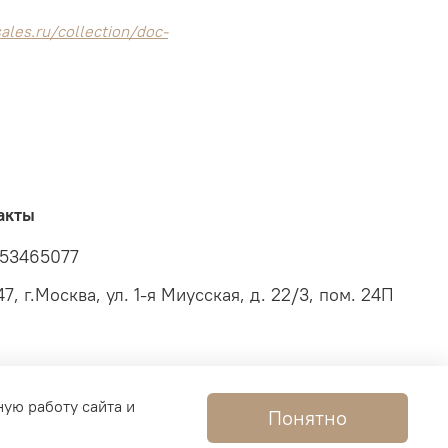
ales.ru/collection/doc-
акты
53465077
7, г.Москва, ул. 1-я Миусская, д. 22/3, пом. 24П
ную работу сайта и
Понятно