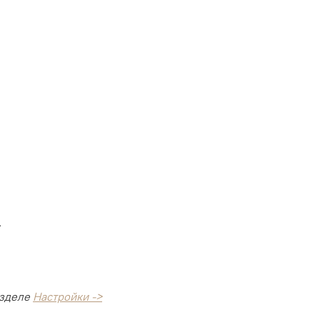
.
азделе
Настройки ->