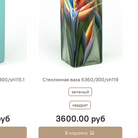
00/sh115.1
Стеклянная ваза 6360/300/sh119
зеленый
квадрат
руб
3600.00 руб
В корзину