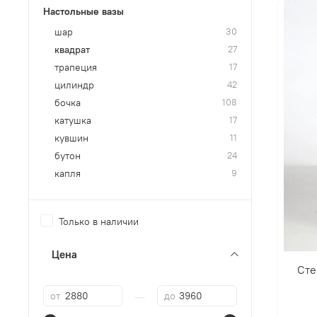
Настольные вазы
шар
30
квадрат
27
трапеция
17
цилиндр
42
бочка
108
катушка
17
кувшин
11
бутон
24
капля
9
Только в наличии
Цена
Сте
—
от
до