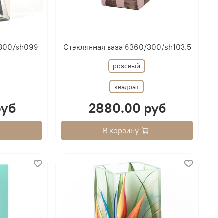
/300/sh099
Стеклянная ваза 6360/300/sh103.5
розовый
квадрат
руб
2880.00 руб
В корзину