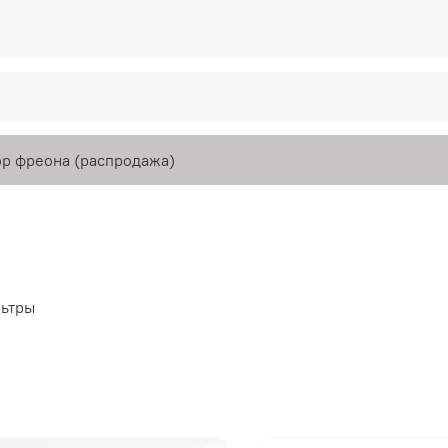
р фреона (распродажа)
ьтры