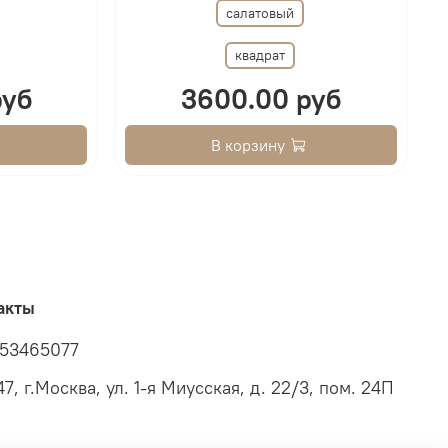
салатовый
квадрат
руб
3600.00 руб
В корзину
акты
53465077
7, г.Москва, ул. 1-я Миусская, д. 22/3, пом. 24П