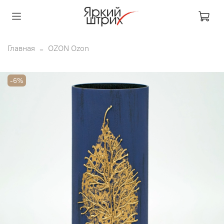
Главная
OZON Ozon
-6%